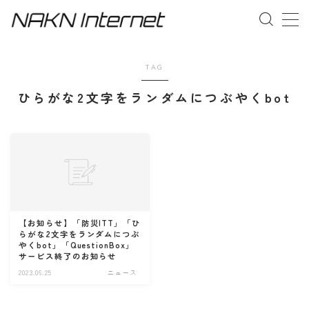
MENU
TAG
ひらがな2文字をランダムにつぶやくbot
事業概要
お問い合わせ
【お知らせ】「防災ITT」「ひ
らがな2文字をランダムにつぶ
やくbot」「QuestionBox」
サービス終了のお知らせ
2023.06.25
ニュース